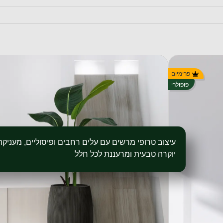
פרימיום
מטר בכד סנטוריני
פופולרי
עמוד הבית
/
חנות
/
צמחייה מלאכותית
/ ציפור גן עדן מלאכותית בגובה 1.2 מטר בכ
מק״ט: sz153
עיצוב טרופי מרשים עם עלים רחבים ופיסוליים, מעניק
יוקרה טבעית ומרעננת לכל חלל
450.00
₪
–
350.00
₪
גובה ורוחב (כדים)
גובה 40 ס״מ רוחב 35 ס״מ
גובה 60 ס״מ רוחב 48 ס״מ