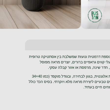
בה כולל של כ־1.4 מטר היא תוספת דרמטית ונועזת שמשלבת בין אסתטיקה טרופית
עלי קווים גראפיים ברורים, יוצרים מראה מפוסל
, חדר שינה, מרפסת או אזור קבלה עסקי.
הצמח משולב בכד סנטוריני בטקסטורה אנכית אלגנטית, בגוון לבחירה, ובגודל מוקפד (כמו 40×34
ונים טבעיים ליצירת מראה מלא ויוקרתי. בסיס הכד כולל
חים חיים בעתיד.