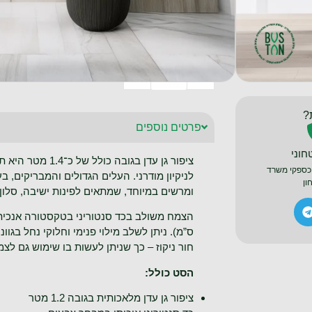
צבע הכד
הוספה לסל
+
-
?
פרטים נוספים
חוני
ציפור גן עדן בגו
כספקי משרד
לניקיון מודרני. העלים הגדולים והמבריקים, ב
ון
ומרשים במיוחד, שמתאים לפינות ישיבה, סלון
ס”מ). ניתן לשלב מילוי פנימי וחלוקי נחל בגו
חור ניקוז – כך שניתן לעשות בו שימוש גם לצמ
הסט כולל:
ציפור גן עדן מלאכותית בגובה 1.2 מטר