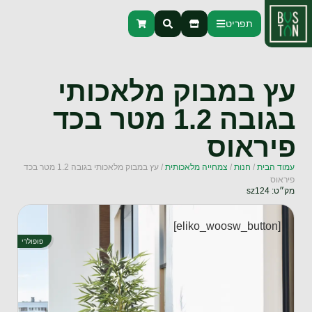
תפריט
עץ במבוק מלאכותי
בגובה 1.2 מטר בכד
פיראוס
עמוד הבית
/
חנות
/
צמחייה מלאכותית
/ עץ במבוק מלאכותי בגובה 1.2 מטר בכד
פיראוס
מק״ט: sz124
[eliko_woosw_button]
פופולרי