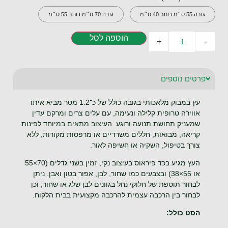
גובה 55 ס״מ רוחב 40 ס״מ
גובה 70 ס״מ רוחב 55 ס״מ
הוספה לסל
+
-
פרטים נוספים
עץ במבוק מלאכותי בגובה כולל של כ־1.2 מטר מביא איתו
אווירה טרופית קלילה ונעימה, עם עלים צרים ומרקם עדין
שמעניק תחושת תנועה ורוגע. העיצוב מתאים במיוחד לפינות
קריאה, מבואות, חללים משרדיים או מרפסות מקורות, ללא
צורך בטיפול, השקיה או חשיפה לאור.
העץ מגיע בכד פיראוס בעיצוב נקי, זמין בשני גדלים (70×55
או 55×38) ובצבעים כמו שחור, לבן, אפור בטון ואבן. ניתן
לבחור תוספת של חלוקי נחל בגוונים לבן שלג או שחור, וכן
לבחור בין הרכבה עצמית להרכבה מקצועית בבית הלקוח.
הסט כולל: